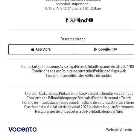
Sociedad Unipersonal.
C/ Gran Vía 45, 3ª planta, 48011 Bilbao
Descargar la app
App Store
Google Play
Contactar
Quiénes somos
Aviso legal
Accesibilidad
Reglamento UE 2024/10
Condiciones de uso
Política de privacidad
Publicidad
Mapa web
Compromisos editoriales
Política de cookies
Oferplan Bizkaia
Blogs
Pintxos en Bilbao
Recetas
De tiendas
Pasatiempos
Conciertos en Bilbao
Videojuegos
Festivales
Puntos de venta
La Tienda
Horario de misas
Estaciones de esquí
Directorio de empresas
Ofertas Intern
Clasificados
La Mirilla
Lotería Navidad 2025
Jaiak
Aste Nagusia
Startinnova
Restaurantes de Bilbao
Lotería de Navidad
Lotería del Niño
Webs de Vocento