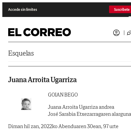
Saltar al contenido
Accede sin límites
Suscríbete
Esquelas
Juana Arroita Ugarriza
GOIAN BEGO
Juana Arroita Ugarriza andrea
José Sarabia Etxezarragaren alargun
Diman hil zan, 2022ko Abenduaren 30ean, 97 urte