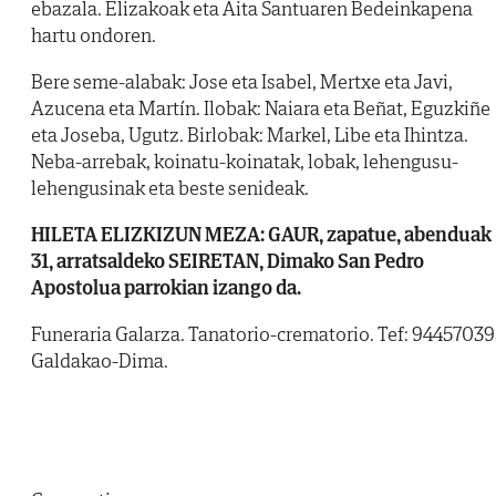
ebazala. Elizakoak eta Aita Santuaren Bedeinkapena
hartu ondoren.
Bere seme-alabak: Jose eta Isabel, Mertxe eta Javi,
Azucena eta Martín. Ilobak: Naiara eta Beñat, Eguzkiñe
eta Joseba, Ugutz. Birlobak: Markel, Libe eta Ihintza.
Neba-arrebak, koinatu-koinatak, lobak, lehengusu-
lehengusinak eta beste senideak.
HILETA ELIZKIZUN MEZA: GAUR, zapatue, abenduak
31, arratsaldeko SEIRETAN, Dimako San Pedro
Apostolua parrokian izango da.
Funeraria Galarza. Tanatorio-crematorio. Tef: 94457039
Galdakao-Dima.