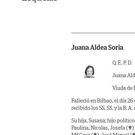
Juana Aldea Soria
Q. E. P. D.
Juana Ald
Viuda de 
Falleció en Bilbao, el día 2
recibido los SS. SS. y la B. A. 
Su hija, Susana; hijo polític
Paulina, Nicolas, Josefa (✟)
Mª Cruz (✟), José Miguel (✟