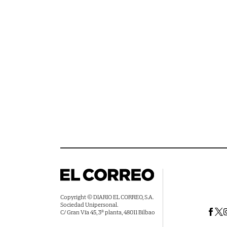
Copyright © DIARIO EL CORREO, S.A.
Sociedad Unipersonal.
C/ Gran Vía 45, 3ª planta, 48011 Bilbao