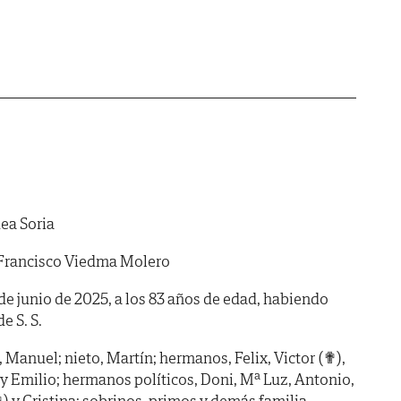
ea Soria
Francisco Viedma Molero
6 de junio de 2025, a los 83 años de edad, habiendo
de S. S.
o, Manuel; nieto, Martín; hermanos, Felix, Victor (✟),
 y Emilio; hermanos políticos, Doni, Mª Luz, Antonio,
) y Cristina; sobrinos, primos y demás familia.