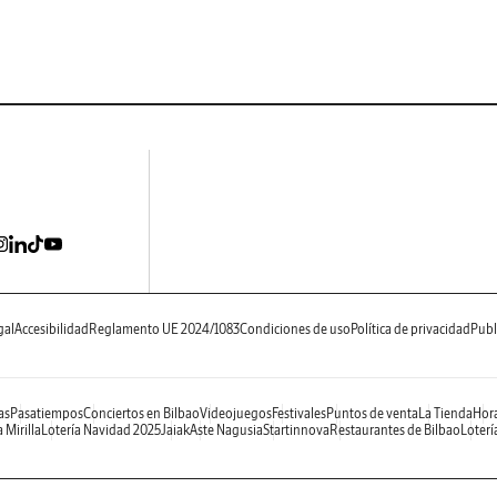
gal
Accesibilidad
Reglamento UE 2024/1083
Condiciones de uso
Política de privacidad
Publ
as
Pasatiempos
Conciertos en Bilbao
Videojuegos
Festivales
Puntos de venta
La Tienda
Hora
 Mirilla
Lotería Navidad 2025
Jaiak
Aste Nagusia
Startinnova
Restaurantes de Bilbao
Loterí