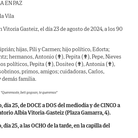
A EN PAZ
la Vila
n Vitoria Gasteiz, el día 23 de agosto de 2024, a los 90
ián; hijas, Pili y Carmen; hijo político, Edorta;
antz; hermanos, Antonio (✟), Pepita (✟), Pepe, Nieves
s políticos, Pepita (✟), Dositeo (✟), Antonia (✟),
sobrinos, primos, amigos; cuidadoras, Carlos,
y demás familia.
"Queremoste, beti gogoan, te queremos"
día 25, de DOCE a DOS del mediodía y de CINCO a
atorio Albia Vitoria-Gasteiz (Plaza Gamarra, 4).
a 25, a las OCHO de la tarde, en la capilla del