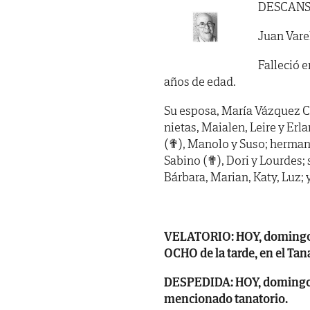
DESCANS
Juan Vare
Falleció e
años de edad.
Su esposa, María Vázquez Cipr
nietas, Maialen, Leire y Erl
(✟), Manolo y Suso; hermano
Sabino (✟), Dori y Lourdes; 
Bárbara, Marian, Katy, Luz; 
VELATORIO: HOY, domingo, 
OCHO de la tarde, en el Tan
DESPEDIDA: HOY, domingo, dí
mencionado tanatorio.