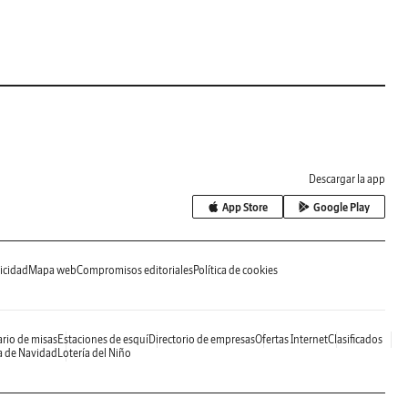
Descargar la app
App Store
Google Play
icidad
Mapa web
Compromisos editoriales
Política de cookies
rio de misas
Estaciones de esquí
Directorio de empresas
Ofertas Internet
Clasificados
a de Navidad
Lotería del Niño