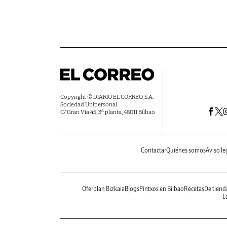
Copyright © DIARIO EL CORREO, S.A.
Sociedad Unipersonal.
C/ Gran Vía 45, 3ª planta, 48011 Bilbao
Contactar
Quiénes somos
Aviso le
Oferplan Bizkaia
Blogs
Pintxos en Bilbao
Recetas
De tiend
La