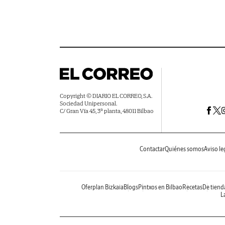
Copyright © DIARIO EL CORREO, S.A.
Sociedad Unipersonal.
C/ Gran Vía 45, 3ª planta, 48011 Bilbao
Contactar
Quiénes somos
Aviso le
Oferplan Bizkaia
Blogs
Pintxos en Bilbao
Recetas
De tiend
La