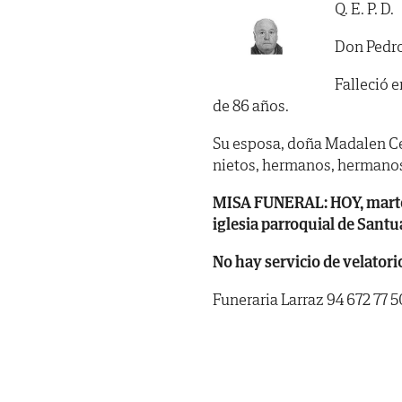
Q. E. P. D.
Don Pedro
Falleció e
de 86 años.
Su esposa, doña Madalen Cerre
nietos, hermanos, hermanos 
MISA FUNERAL: HOY, martes, 
iglesia parroquial de Sant
No hay servicio de velatori
Funeraria Larraz 94 672 77 5