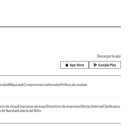
Descargar la app
App Store
Google Play
icidad
Mapa web
Compromisos editoriales
Política de cookies
rio de misas
Estaciones de esquí
Directorio de empresas
Ofertas Internet
Clasificados
a de Navidad
Lotería del Niño