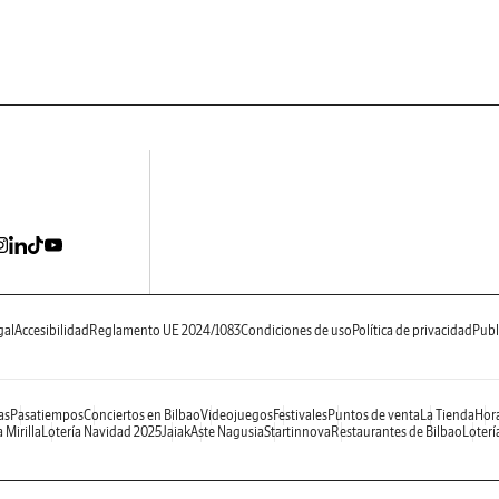
gal
Accesibilidad
Reglamento UE 2024/1083
Condiciones de uso
Política de privacidad
Publ
as
Pasatiempos
Conciertos en Bilbao
Videojuegos
Festivales
Puntos de venta
La Tienda
Hora
 Mirilla
Lotería Navidad 2025
Jaiak
Aste Nagusia
Startinnova
Restaurantes de Bilbao
Loterí