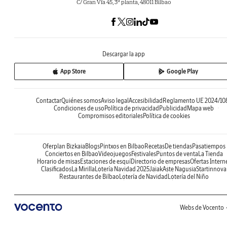
C/ Gran Vía 45, 3ª planta, 48011 Bilbao
Descargar la app
App Store
Google Play
Contactar
Quiénes somos
Aviso legal
Accesibilidad
Reglamento UE 2024/10
Condiciones de uso
Política de privacidad
Publicidad
Mapa web
Compromisos editoriales
Política de cookies
Oferplan Bizkaia
Blogs
Pintxos en Bilbao
Recetas
De tiendas
Pasatiempos
Conciertos en Bilbao
Videojuegos
Festivales
Puntos de venta
La Tienda
Horario de misas
Estaciones de esquí
Directorio de empresas
Ofertas Intern
Clasificados
La Mirilla
Lotería Navidad 2025
Jaiak
Aste Nagusia
Startinnova
Restaurantes de Bilbao
Lotería de Navidad
Lotería del Niño
Webs de Vocento