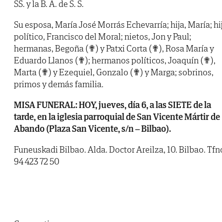
SS. y la B. A. de S. S.
Su esposa, María José Morrás Echevarría; hija, María; hi
político, Francisco del Moral; nietos, Jon y Paul;
hermanas, Begoña (✟) y Patxi Corta (✟), Rosa María y
Eduardo Llanos (✟); hermanos políticos, Joaquín (✟),
Marta (✟) y Ezequiel, Gonzalo (✟) y Marga; sobrinos,
primos y demás familia.
MISA FUNERAL: HOY, jueves, día 6, a las SIETE de la
tarde, en la iglesia parroquial de San Vicente Mártir de
Abando (Plaza San Vicente, s/n – Bilbao).
Funeuskadi Bilbao. Alda. Doctor Areilza, 10. Bilbao. Tfn
94 423 72 50