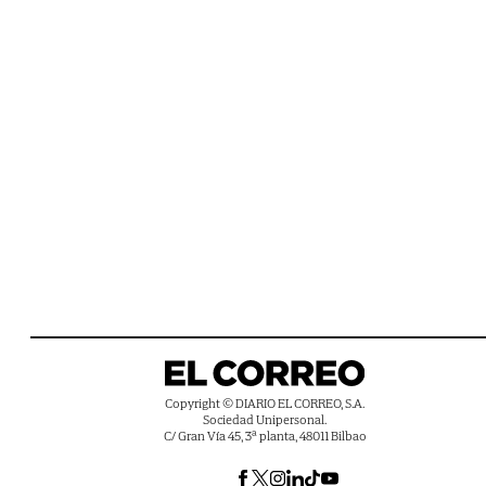
Copyright © DIARIO EL CORREO, S.A.
Sociedad Unipersonal.
C/ Gran Vía 45, 3ª planta, 48011 Bilbao