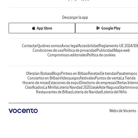
Descargar la app
App Store
Google Play
Contactar
Quiénes somos
Aviso legal
Accesibilidad
Reglamento UE 2024/10
Condiciones de uso
Política de privacidad
Publicidad
Mapa web
Compromisos editoriales
Política de cookies
Oferplan Bizkaia
Blogs
Pintxos en Bilbao
Recetas
De tiendas
Pasatiempos
Conciertos en Bilbao
Videojuegos
Festivales
Puntos de venta
La Tienda
Horario de misas
Estaciones de esquí
Directorio de empresas
Ofertas Intern
Clasificados
La Mirilla
Lotería Navidad 2025
Jaiak
Aste Nagusia
Startinnova
Restaurantes de Bilbao
Lotería de Navidad
Lotería del Niño
Webs de Vocento