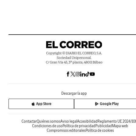
Copyright © DIARIO EL CORREO, S.A.
Sociedad Unipersonal.
C/ Gran Vía 45, 3ª planta, 48011 Bilbao
Descargar la app
App Store
Google Play
Contactar
Quiénes somos
Aviso legal
Accesibilidad
Reglamento UE 2024/10
Condiciones de uso
Política de privacidad
Publicidad
Mapa web
Compromisos editoriales
Política de cookies