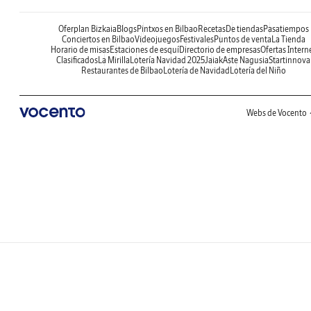
Oferplan Bizkaia
Blogs
Pintxos en Bilbao
Recetas
De tiendas
Pasatiempos
Conciertos en Bilbao
Videojuegos
Festivales
Puntos de venta
La Tienda
Horario de misas
Estaciones de esquí
Directorio de empresas
Ofertas Intern
Clasificados
La Mirilla
Lotería Navidad 2025
Jaiak
Aste Nagusia
Startinnova
Restaurantes de Bilbao
Lotería de Navidad
Lotería del Niño
Webs de Vocento