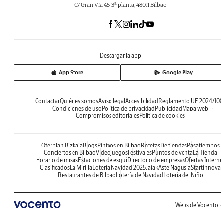
C/ Gran Vía 45, 3ª planta, 48011 Bilbao
Descargar la app
App Store
Google Play
Contactar
Quiénes somos
Aviso legal
Accesibilidad
Reglamento UE 2024/10
Condiciones de uso
Política de privacidad
Publicidad
Mapa web
Compromisos editoriales
Política de cookies
Oferplan Bizkaia
Blogs
Pintxos en Bilbao
Recetas
De tiendas
Pasatiempos
Conciertos en Bilbao
Videojuegos
Festivales
Puntos de venta
La Tienda
Horario de misas
Estaciones de esquí
Directorio de empresas
Ofertas Intern
Clasificados
La Mirilla
Lotería Navidad 2025
Jaiak
Aste Nagusia
Startinnova
Restaurantes de Bilbao
Lotería de Navidad
Lotería del Niño
Webs de Vocento