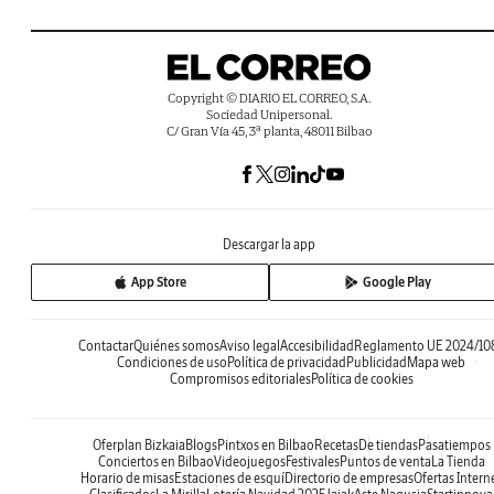
Copyright © DIARIO EL CORREO, S.A.
Sociedad Unipersonal.
C/ Gran Vía 45, 3ª planta, 48011 Bilbao
Descargar la app
App Store
Google Play
Contactar
Quiénes somos
Aviso legal
Accesibilidad
Reglamento UE 2024/10
Condiciones de uso
Política de privacidad
Publicidad
Mapa web
Compromisos editoriales
Política de cookies
Oferplan Bizkaia
Blogs
Pintxos en Bilbao
Recetas
De tiendas
Pasatiempos
Conciertos en Bilbao
Videojuegos
Festivales
Puntos de venta
La Tienda
Horario de misas
Estaciones de esquí
Directorio de empresas
Ofertas Intern