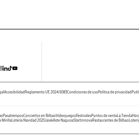
gal
Accesibilidad
Reglamento UE 2024/1083
Condiciones de uso
Política de privacidad
Publ
as
Pasatiempos
Conciertos en Bilbao
Videojuegos
Festivales
Puntos de venta
La Tienda
Hora
 Mirilla
Lotería Navidad 2025
Jaiak
Aste Nagusia
Startinnova
Restaurantes de Bilbao
Loterí