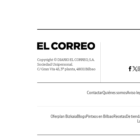
Copyright © DIARIO EL CORREO, S.A.
Sociedad Unipersonal.
C/ Gran Vía 45, 3ª planta, 48011 Bilbao
Contactar
Quiénes somos
Aviso le
Oferplan Bizkaia
Blogs
Pintxos en Bilbao
Recetas
De tiend
La