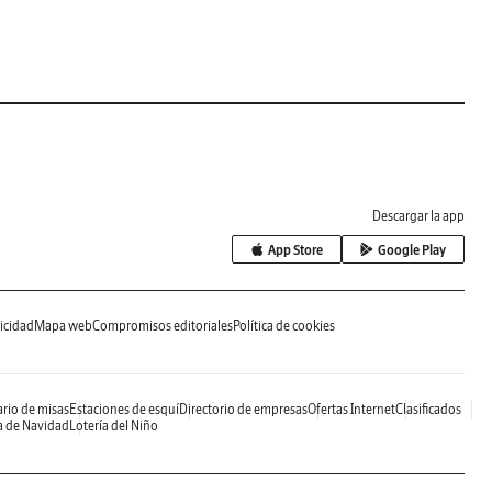
Descargar la app
App Store
Google Play
icidad
Mapa web
Compromisos editoriales
Política de cookies
rio de misas
Estaciones de esquí
Directorio de empresas
Ofertas Internet
Clasificados
a de Navidad
Lotería del Niño