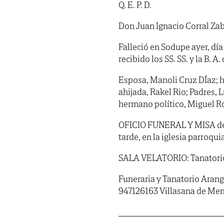
Q. E. P. D.
Don Juan Ignacio Corral Zab
Falleció en Sodupe ayer, dí
recibido los SS. SS. y la B. A. 
Esposa, Manoli Cruz DÍaz; hi
ahijada, Rakel Rio; Padres, 
hermano político, Miguel Rod
OFICIO FUNERAL Y MISA de cu
tarde, en la iglesia parroqu
SALA VELATORIO: Tanatorio d
Funeraria y Tanatorio Aran
947126163 Villasana de Me