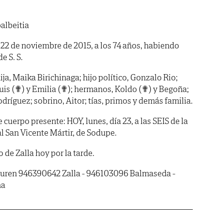
albeitia
a 22 de noviembre de 2015, a los 74 años, habiendo
de S. S.
ja, Maika Birichinaga; hijo político, Gonzalo Rio;
Luis (✟) y Emilia (✟); hermanos, Koldo (✟) y Begoña;
ríguez; sobrino, Aitor; tías, primos y demás familia.
erpo presente: HOY, lunes, día 23, a las SEIS de la
ial San Vicente Mártir, de Sodupe.
e Zalla hoy por la tarde.
guren 946390642 Zalla - 946103096 Balmaseda -
na