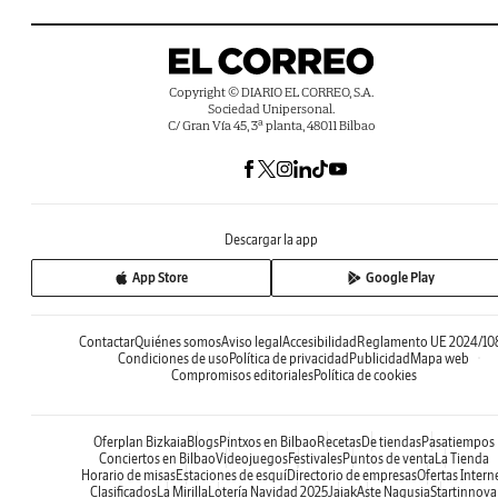
Copyright © DIARIO EL CORREO, S.A.
Sociedad Unipersonal.
C/ Gran Vía 45, 3ª planta, 48011 Bilbao
Descargar la app
App Store
Google Play
Contactar
Quiénes somos
Aviso legal
Accesibilidad
Reglamento UE 2024/10
Condiciones de uso
Política de privacidad
Publicidad
Mapa web
Compromisos editoriales
Política de cookies
Oferplan Bizkaia
Blogs
Pintxos en Bilbao
Recetas
De tiendas
Pasatiempos
Conciertos en Bilbao
Videojuegos
Festivales
Puntos de venta
La Tienda
Horario de misas
Estaciones de esquí
Directorio de empresas
Ofertas Intern
Clasificados
La Mirilla
Lotería Navidad 2025
Jaiak
Aste Nagusia
Startinnova