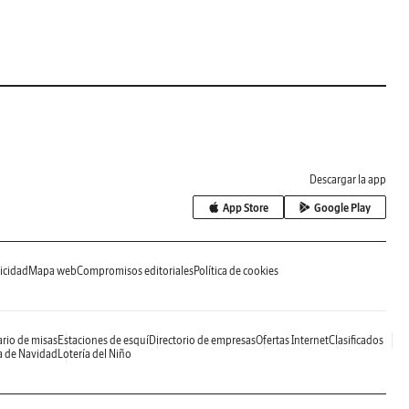
Descargar la app
App Store
Google Play
icidad
Mapa web
Compromisos editoriales
Política de cookies
rio de misas
Estaciones de esquí
Directorio de empresas
Ofertas Internet
Clasificados
a de Navidad
Lotería del Niño