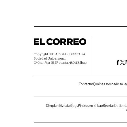
Copyright © DIARIO EL CORREO, S.A.
Sociedad Unipersonal.
C/ Gran Vía 45, 3ª planta, 48011 Bilbao
Contactar
Quiénes somos
Aviso le
Oferplan Bizkaia
Blogs
Pintxos en Bilbao
Recetas
De tiend
La