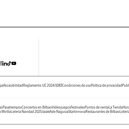
gal
Accesibilidad
Reglamento UE 2024/1083
Condiciones de uso
Política de privacidad
Publ
as
Pasatiempos
Conciertos en Bilbao
Videojuegos
Festivales
Puntos de venta
La Tienda
Hora
 Mirilla
Lotería Navidad 2025
Jaiak
Aste Nagusia
Startinnova
Restaurantes de Bilbao
Loterí