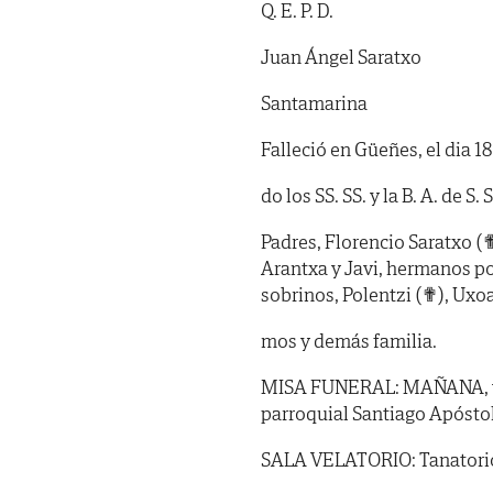
Q. E. P. D.
Juan Ángel Saratxo
Santamarina
Falleció en Güeñes, el dia 18
do los SS. SS. y la B. A. de S. S
Padres, Florencio Saratxo 
Arantxa y Javi, hermanos po
sobrinos, Polentzi (✟), Uxoa,
mos y demás familia.
MISA FUNERAL: MAÑANA, viern
parroquial Santiago Apóstol
SALA VELATORIO: Tanatorio de