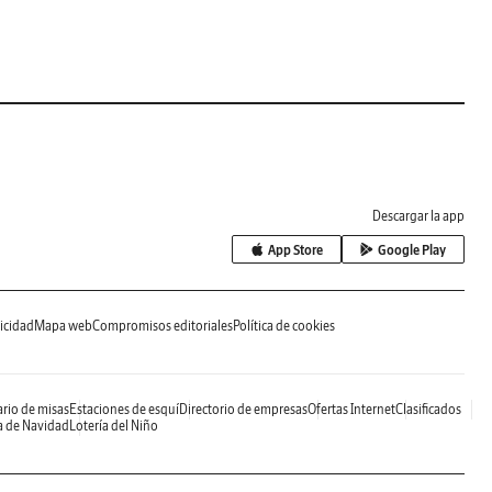
Descargar la app
App Store
Google Play
icidad
Mapa web
Compromisos editoriales
Política de cookies
rio de misas
Estaciones de esquí
Directorio de empresas
Ofertas Internet
Clasificados
a de Navidad
Lotería del Niño