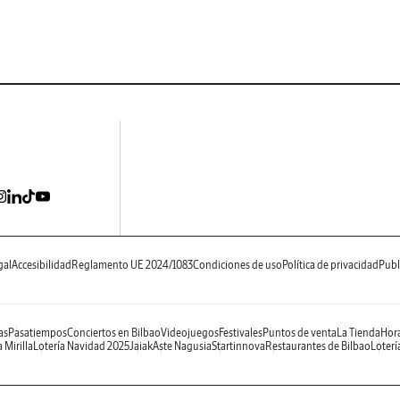
gal
Accesibilidad
Reglamento UE 2024/1083
Condiciones de uso
Política de privacidad
Publ
as
Pasatiempos
Conciertos en Bilbao
Videojuegos
Festivales
Puntos de venta
La Tienda
Hora
 Mirilla
Lotería Navidad 2025
Jaiak
Aste Nagusia
Startinnova
Restaurantes de Bilbao
Loterí