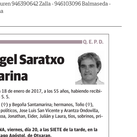
guren 946390642 Zalla - 946103096 Balmaseda -
na