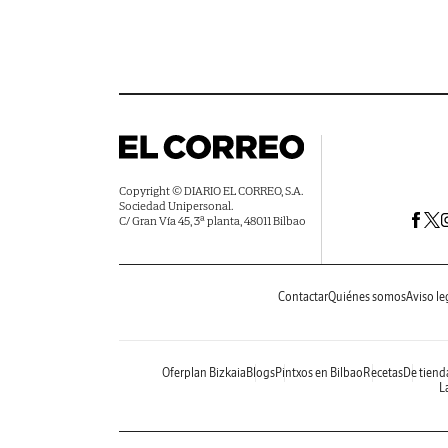
Copyright © DIARIO EL CORREO, S.A.
Sociedad Unipersonal.
C/ Gran Vía 45, 3ª planta, 48011 Bilbao
Contactar
Quiénes somos
Aviso le
Oferplan Bizkaia
Blogs
Pintxos en Bilbao
Recetas
De tiend
La