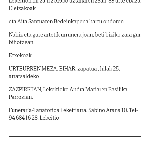
Lekeition hil za,n 2019ko uztailaren 23an, 83 urte ebaza
Eleizakoak
eta Aita Santuaren Bedeinkapena hartu ondoren
Nahiz eta gure artetik urrunera joan, beti biziko zara gu
bihotzean.
Etxekoak
URTEURREN MEZA: BIHAR, zapatua , hilak 25,
arratsaldeko
ZAZPIRETAN, Lekeitioko Andra Mariaren Basilika
Parrokian.
Funeraria-Tanatorioa Lekeitiarra. Sabino Arana 10. Tel-
94 684 16 28. Lekeitio