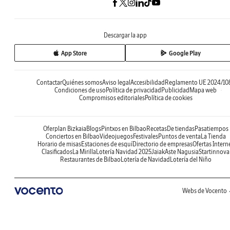
Descargar la app
App Store
Google Play
Contactar
Quiénes somos
Aviso legal
Accesibilidad
Reglamento UE 2024/10
Condiciones de uso
Política de privacidad
Publicidad
Mapa web
Compromisos editoriales
Política de cookies
Oferplan Bizkaia
Blogs
Pintxos en Bilbao
Recetas
De tiendas
Pasatiempos
Conciertos en Bilbao
Videojuegos
Festivales
Puntos de venta
La Tienda
Horario de misas
Estaciones de esquí
Directorio de empresas
Ofertas Intern
Clasificados
La Mirilla
Lotería Navidad 2025
Jaiak
Aste Nagusia
Startinnova
Restaurantes de Bilbao
Lotería de Navidad
Lotería del Niño
Webs de Vocento