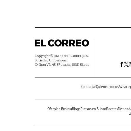
Copyright © DIARIO EL CORREO, S.A.
Sociedad Unipersonal.
C/ Gran Vía 45, 3ª planta, 48011 Bilbao
Contactar
Quiénes somos
Aviso le
Oferplan Bizkaia
Blogs
Pintxos en Bilbao
Recetas
De tiend
La