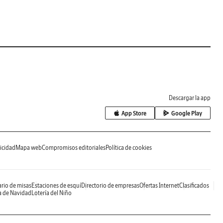
Descargar la app
App Store
Google Play
icidad
Mapa web
Compromisos editoriales
Política de cookies
rio de misas
Estaciones de esquí
Directorio de empresas
Ofertas Internet
Clasificados
a de Navidad
Lotería del Niño