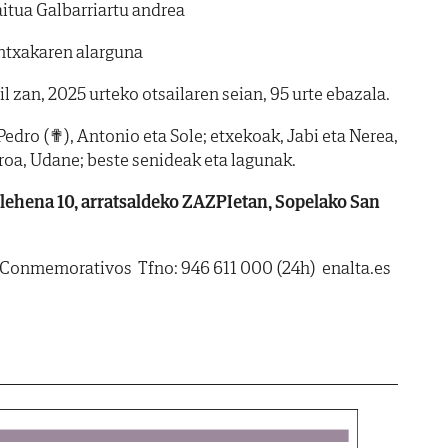
aitua Galbarriartu andrea
ntxakaren alarguna
l zan, 2025 urteko otsailaren seian, 95 urte ebazala.
Pedro (✟), Antonio eta Sole; etxekoak, Jabi eta Nerea,
Aroa, Udane; beste senideak eta lagunak.
ehena 10, arratsaldeko ZAZPIetan, Sopelako San
Conmemorativos  Tfno: 946 611 000 (24h)  enalta.es