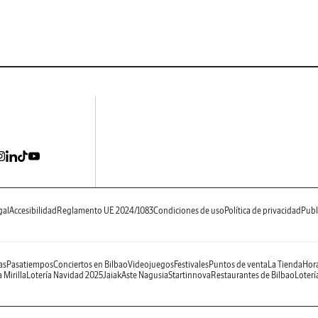
gal
Accesibilidad
Reglamento UE 2024/1083
Condiciones de uso
Política de privacidad
Publ
as
Pasatiempos
Conciertos en Bilbao
Videojuegos
Festivales
Puntos de venta
La Tienda
Hora
 Mirilla
Lotería Navidad 2025
Jaiak
Aste Nagusia
Startinnova
Restaurantes de Bilbao
Loterí