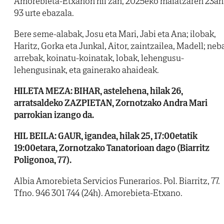
Amorebieta-Etxanon hil zan, 2025eko maiatzaren 23an
93 urte ebazala.
Bere seme-alabak, Josu eta Mari, Jabi eta Ana; ilobak,
Haritz, Gorka eta Junkal, Aitor, zaintzailea, Madell; neb
arrebak, koinatu-koinatak, lobak, lehengusu-
lehengusinak, eta gainerako ahaideak.
HILETA MEZA: BIHAR, astelehena, hilak 26,
arratsaldeko ZAZPIETAN, Zornotzako Andra Mari
parrokian izango da.
HIL BEILA: GAUR, igandea, hilak 25, 17:00etatik
19:00etara, Zornotzako Tanatorioan dago (Biarritz
Poligonoa, 77).
Albia Amorebieta Servicios Funerarios. Pol. Biarritz, 77.
Tfno. 946 301 744 (24h). Amorebieta-Etxano.