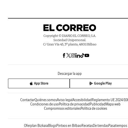
Copyright © DIARIO EL CORREO, S.A.
Sociedad Unipersonal.
C/ Gran Vía 45, 3ª planta, 48011 Bilbao
Descargar la app
App Store
Google Play
Contactar
Quiénes somos
Aviso legal
Accesibilidad
Reglamento UE 2024/10
Condiciones de uso
Política de privacidad
Publicidad
Mapa web
Compromisos editoriales
Política de cookies
Oferplan Bizkaia
Blogs
Pintxos en Bilbao
Recetas
De tiendas
Pasatiempos