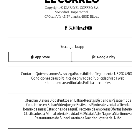
Copyright © DIARIO EL CORREO, S.A.
Sociedad Unipersonal.
C/ Gran Vía 45, 3ª planta, 48011 Bilbao
Descargar la app
App Store
Google Play
Contactar
Quiénes somos
Aviso legal
Accesibilidad
Reglamento UE 2024/10
Condiciones de uso
Política de privacidad
Publicidad
Mapa web
Compromisos editoriales
Política de cookies
Oferplan Bizkaia
Blogs
Pintxos en Bilbao
Recetas
De tiendas
Pasatiempos
Conciertos en Bilbao
Videojuegos
Festivales
Puntos de venta
La Tienda
Horario de misas
Estaciones de esquí
Directorio de empresas
Ofertas Intern
Clasificados
La Mirilla
Lotería Navidad 2025
Jaiak
Aste Nagusia
Startinnova
Restaurantes de Bilbao
Lotería de Navidad
Lotería del Niño