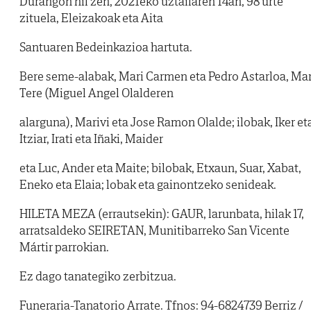
Durangon hil zen, 2021eko uztailaren 14an, 98 urte
zituela, Eleizakoak eta Aita
Santuaren Bedeinkazioa hartuta.
Bere seme-alabak, Mari Carmen eta Pedro Astarloa, Mar
Tere (Miguel Angel Olalderen
alarguna), Marivi eta Jose Ramon Olalde; ilobak, Iker et
Itziar, Irati eta Iñaki, Maider
eta Luc, Ander eta Maite; bilobak, Etxaun, Suar, Xabat,
Eneko eta Elaia; lobak eta gainontzeko senideak.
HILETA MEZA (errautsekin): GAUR, larunbata, hilak 17,
arratsaldeko SEIRETAN, Munitibarreko San Vicente
Mártir parrokian.
Ez dago tanategiko zerbitzua.
Funeraria-Tanatorio Arrate. Tfnos: 94-6824739 Berriz /