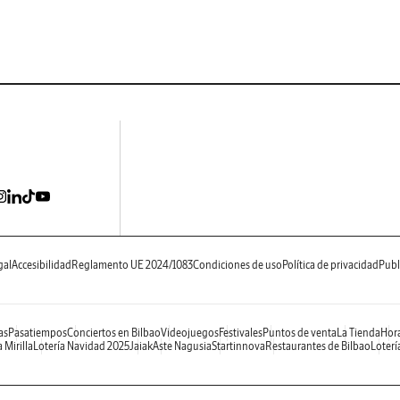
gal
Accesibilidad
Reglamento UE 2024/1083
Condiciones de uso
Política de privacidad
Publ
as
Pasatiempos
Conciertos en Bilbao
Videojuegos
Festivales
Puntos de venta
La Tienda
Hora
 Mirilla
Lotería Navidad 2025
Jaiak
Aste Nagusia
Startinnova
Restaurantes de Bilbao
Loterí