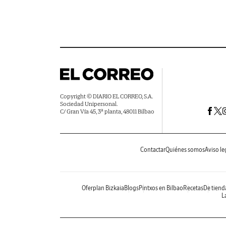
Copyright © DIARIO EL CORREO, S.A.
Sociedad Unipersonal.
C/ Gran Vía 45, 3ª planta, 48011 Bilbao
Contactar
Quiénes somos
Aviso le
Oferplan Bizkaia
Blogs
Pintxos en Bilbao
Recetas
De tiend
La