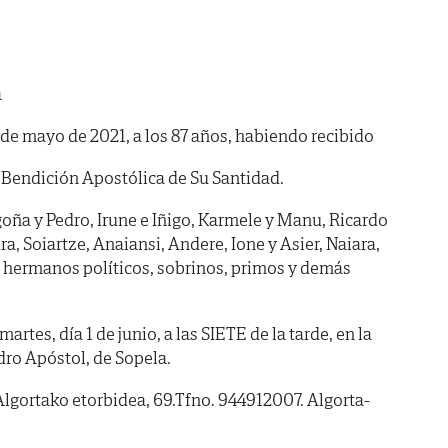
a
0 de mayo de 2021, a los 87 años, habiendo recibido
 Bendición Apostólica de Su Santidad.
goña y Pedro, Irune e Iñigo, Karmele y Manu, Ricardo
ra, Soiartze, Anaiansi, Andere, Ione y Asier, Naiara,
s, hermanos políticos, sobrinos, primos y demás
s, día 1 de junio, a las SIETE de la tarde, en la
dro Apóstol, de Sopela.
Algortako etorbidea, 69.Tfno. 944912007. Algorta-