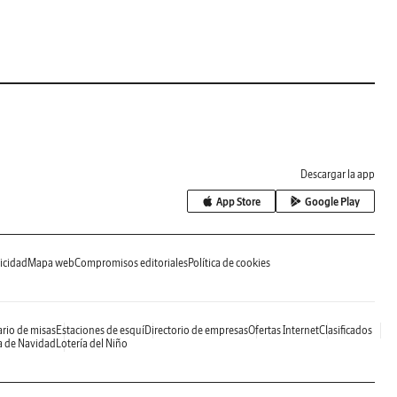
Descargar la app
App Store
Google Play
icidad
Mapa web
Compromisos editoriales
Política de cookies
rio de misas
Estaciones de esquí
Directorio de empresas
Ofertas Internet
Clasificados
a de Navidad
Lotería del Niño