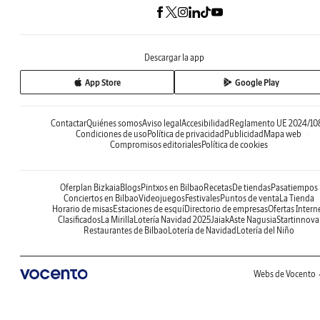
Descargar la app
App Store
Google Play
Contactar
Quiénes somos
Aviso legal
Accesibilidad
Reglamento UE 2024/10
Condiciones de uso
Política de privacidad
Publicidad
Mapa web
Compromisos editoriales
Política de cookies
Oferplan Bizkaia
Blogs
Pintxos en Bilbao
Recetas
De tiendas
Pasatiempos
Conciertos en Bilbao
Videojuegos
Festivales
Puntos de venta
La Tienda
Horario de misas
Estaciones de esquí
Directorio de empresas
Ofertas Intern
Clasificados
La Mirilla
Lotería Navidad 2025
Jaiak
Aste Nagusia
Startinnova
Restaurantes de Bilbao
Lotería de Navidad
Lotería del Niño
Webs de Vocento