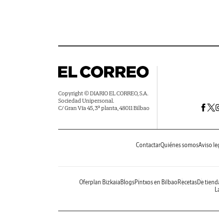
Copyright © DIARIO EL CORREO, S.A.
Sociedad Unipersonal.
C/ Gran Vía 45, 3ª planta, 48011 Bilbao
Contactar
Quiénes somos
Aviso le
Oferplan Bizkaia
Blogs
Pintxos en Bilbao
Recetas
De tiend
La