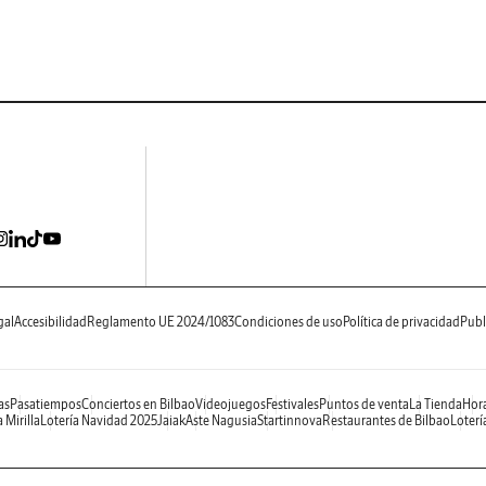
gal
Accesibilidad
Reglamento UE 2024/1083
Condiciones de uso
Política de privacidad
Publ
as
Pasatiempos
Conciertos en Bilbao
Videojuegos
Festivales
Puntos de venta
La Tienda
Hora
 Mirilla
Lotería Navidad 2025
Jaiak
Aste Nagusia
Startinnova
Restaurantes de Bilbao
Loterí