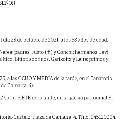
 SEÑOR
l día 23 de octubre de 2021, a los 58 años de edad.
a, Nerea; padres, Justo (✟) y Conchi; hermanos, Javi,
tico, Bittor; sobrinos, Garikoitz y Leire; primos y
 a las OCHO Y MEDIA de la tarde, en el Tanatorio
 de Gamarra, 4).
a las SIETE de la tarde, en la iglesia parroquial El
itoria-Gasteiz. Plaza de Gamarra, 4. Tfno. 945120304.