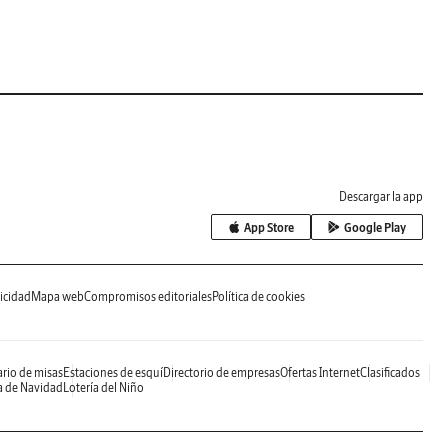
Descargar la app
App Store
Google Play
icidad
Mapa web
Compromisos editoriales
Política de cookies
rio de misas
Estaciones de esquí
Directorio de empresas
Ofertas Internet
Clasificados
a de Navidad
Lotería del Niño