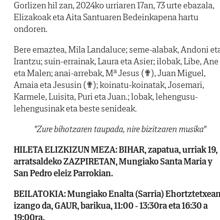
Gorlizen hil zan, 2024ko urriaren 17an, 73 urte ebazala,
Elizakoak eta Aita Santuaren Bedeinkapena hartu
ondoren.
Bere emaztea, Mila Landaluce; seme-alabak, Andoni et
Irantzu; suin-errainak, Laura eta Asier; ilobak, Libe, Ane
eta Malen; anai-arrebak, Mª Jesus (✟), Juan Miguel,
Amaia eta Jesusin (✟); koinatu-koinatak, Josemari,
Karmele, Luisita, Puri eta Juan.; lobak, lehengusu-
lehengusinak eta beste senideak.
"Zure bihotzaren taupada, nire bizitzaren musika"
HILETA ELIZKIZUN MEZA: BIHAR, zapatua, urriak 19,
arratsaldeko ZAZPIRETAN, Mungiako Santa Maria y
San Pedro eleiz Parrokian.
BEILATOKIA: Mungiako Enalta (Sarria) Ehortztetxea
izango da, GAUR, barikua, 11:00 - 13:30ra eta 16:30 a
19:00ra.