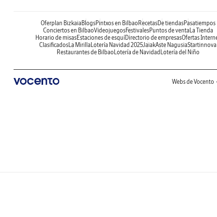
Oferplan Bizkaia
Blogs
Pintxos en Bilbao
Recetas
De tiendas
Pasatiempos
Conciertos en Bilbao
Videojuegos
Festivales
Puntos de venta
La Tienda
Horario de misas
Estaciones de esquí
Directorio de empresas
Ofertas Intern
Clasificados
La Mirilla
Lotería Navidad 2025
Jaiak
Aste Nagusia
Startinnova
Restaurantes de Bilbao
Lotería de Navidad
Lotería del Niño
Webs de Vocento