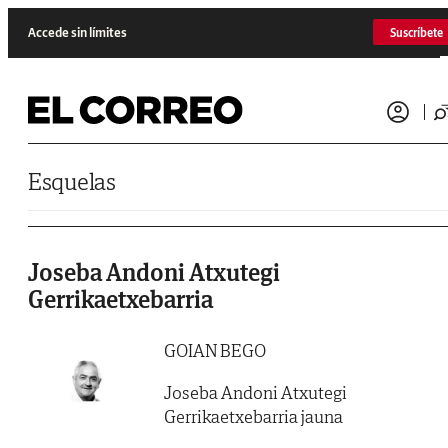
Saltar al contenido
Accede sin límites
Suscríbete
Esquelas
Joseba Andoni Atxutegi
Gerrikaetxebarria
GOIAN BEGO
Joseba Andoni Atxutegi
Gerrikaetxebarria jauna