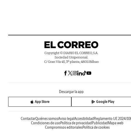
Copyright © DIARIO EL CORREO, S.A.
Sociedad Unipersonal.
C/ Gran Vía 45, 3ª planta, 48011 Bilbao
Descargar la app
App Store
Google Play
Contactar
Quiénes somos
Aviso legal
Accesibilidad
Reglamento UE 2024/10
Condiciones de uso
Política de privacidad
Publicidad
Mapa web
Compromisos editoriales
Política de cookies