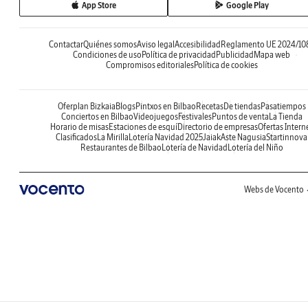
App Store
Google Play
Contactar
Quiénes somos
Aviso legal
Accesibilidad
Reglamento UE 2024/10
Condiciones de uso
Política de privacidad
Publicidad
Mapa web
Compromisos editoriales
Política de cookies
Oferplan Bizkaia
Blogs
Pintxos en Bilbao
Recetas
De tiendas
Pasatiempos
Conciertos en Bilbao
Videojuegos
Festivales
Puntos de venta
La Tienda
Horario de misas
Estaciones de esquí
Directorio de empresas
Ofertas Intern
Clasificados
La Mirilla
Lotería Navidad 2025
Jaiak
Aste Nagusia
Startinnova
Restaurantes de Bilbao
Lotería de Navidad
Lotería del Niño
Webs de Vocento