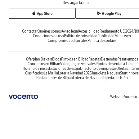
Descargar la app
App Store
Google Play
Contactar
Quiénes somos
Aviso legal
Accesibilidad
Reglamento UE 2024/10
Condiciones de uso
Política de privacidad
Publicidad
Mapa web
Compromisos editoriales
Política de cookies
Oferplan Bizkaia
Blogs
Pintxos en Bilbao
Recetas
De tiendas
Pasatiempos
Conciertos en Bilbao
Videojuegos
Festivales
Puntos de venta
La Tienda
Horario de misas
Estaciones de esquí
Directorio de empresas
Ofertas Intern
Clasificados
La Mirilla
Lotería Navidad 2025
Jaiak
Aste Nagusia
Startinnova
Restaurantes de Bilbao
Lotería de Navidad
Lotería del Niño
Webs de Vocento