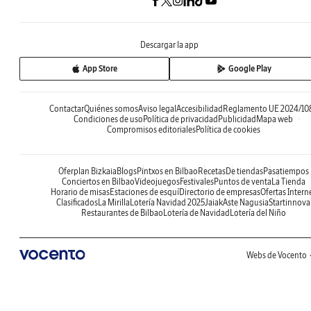
Descargar la app
App Store
Google Play
Contactar
Quiénes somos
Aviso legal
Accesibilidad
Reglamento UE 2024/10
Condiciones de uso
Política de privacidad
Publicidad
Mapa web
Compromisos editoriales
Política de cookies
Oferplan Bizkaia
Blogs
Pintxos en Bilbao
Recetas
De tiendas
Pasatiempos
Conciertos en Bilbao
Videojuegos
Festivales
Puntos de venta
La Tienda
Horario de misas
Estaciones de esquí
Directorio de empresas
Ofertas Intern
Clasificados
La Mirilla
Lotería Navidad 2025
Jaiak
Aste Nagusia
Startinnova
Restaurantes de Bilbao
Lotería de Navidad
Lotería del Niño
Webs de Vocento