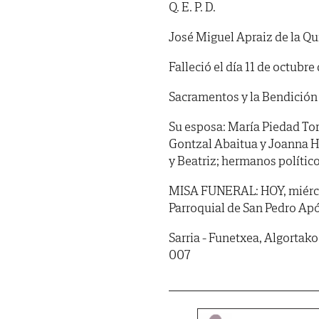
Q. E. P. D.
José Miguel Apraiz de la Q
Falleció el día 11 de octubr
Sacramentos y la Bendición 
Su esposa: María Piedad Torr
Gontzal Abaitua y Joanna He
y Beatriz; hermanos polític
MISA FUNERAL: HOY, miércoles
Parroquial de San Pedro Apó
Sarria - Funetxea, Algortako
007