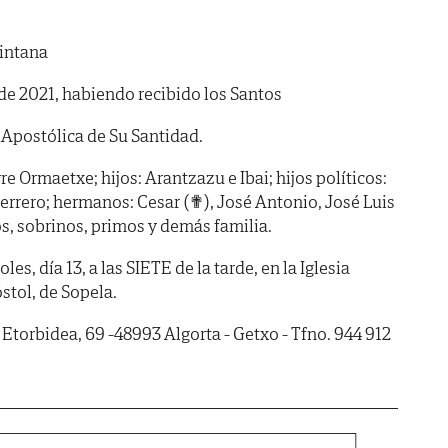
uintana
e de 2021, habiendo recibido los Santos
Apostólica de Su Santidad.
e Ormaetxe; hijos: Arantzazu e Ibai; hijos políticos:
rrero; hermanos: Cesar (✟), José Antonio, José Luis
os, sobrinos, primos y demás familia.
, día 13, a las SIETE de la tarde, en la Iglesia
stol, de Sopela.
 Etorbidea, 69 -48993 Algorta - Getxo - Tfno. 944 912