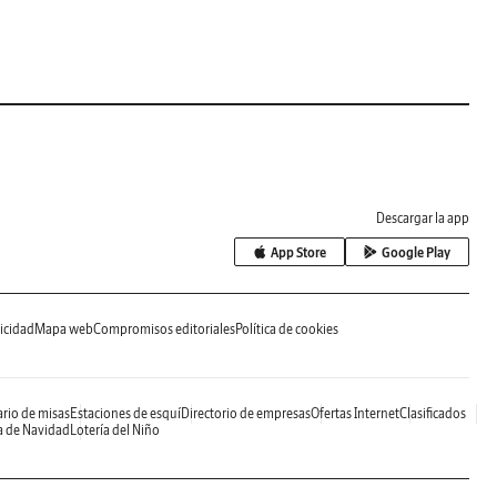
Descargar la app
App Store
Google Play
icidad
Mapa web
Compromisos editoriales
Política de cookies
rio de misas
Estaciones de esquí
Directorio de empresas
Ofertas Internet
Clasificados
a de Navidad
Lotería del Niño