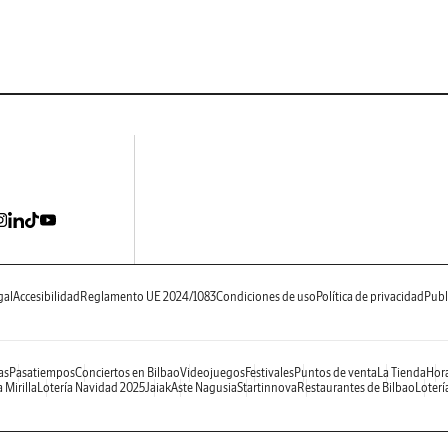
gal
Accesibilidad
Reglamento UE 2024/1083
Condiciones de uso
Política de privacidad
Publ
as
Pasatiempos
Conciertos en Bilbao
Videojuegos
Festivales
Puntos de venta
La Tienda
Hora
 Mirilla
Lotería Navidad 2025
Jaiak
Aste Nagusia
Startinnova
Restaurantes de Bilbao
Loterí