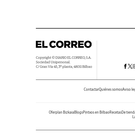
Copyright © DIARIO EL CORREO, S.A.
Sociedad Unipersonal.
C/ Gran Vía 45, 3ª planta, 48011 Bilbao
Contactar
Quiénes somos
Aviso le
Oferplan Bizkaia
Blogs
Pintxos en Bilbao
Recetas
De tiend
La