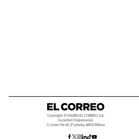
Copyright © DIARIO EL CORREO, S.A.
Sociedad Unipersonal.
C/ Gran Vía 45, 3ª planta, 48011 Bilbao