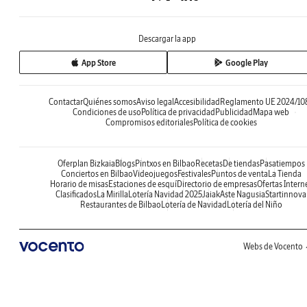
Descargar la app
App Store
Google Play
Contactar
Quiénes somos
Aviso legal
Accesibilidad
Reglamento UE 2024/10
Condiciones de uso
Política de privacidad
Publicidad
Mapa web
Compromisos editoriales
Política de cookies
Oferplan Bizkaia
Blogs
Pintxos en Bilbao
Recetas
De tiendas
Pasatiempos
Conciertos en Bilbao
Videojuegos
Festivales
Puntos de venta
La Tienda
Horario de misas
Estaciones de esquí
Directorio de empresas
Ofertas Intern
Clasificados
La Mirilla
Lotería Navidad 2025
Jaiak
Aste Nagusia
Startinnova
Restaurantes de Bilbao
Lotería de Navidad
Lotería del Niño
Webs de Vocento