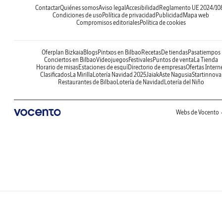
Contactar
Quiénes somos
Aviso legal
Accesibilidad
Reglamento UE 2024/10
Condiciones de uso
Política de privacidad
Publicidad
Mapa web
Compromisos editoriales
Política de cookies
Oferplan Bizkaia
Blogs
Pintxos en Bilbao
Recetas
De tiendas
Pasatiempos
Conciertos en Bilbao
Videojuegos
Festivales
Puntos de venta
La Tienda
Horario de misas
Estaciones de esquí
Directorio de empresas
Ofertas Intern
Clasificados
La Mirilla
Lotería Navidad 2025
Jaiak
Aste Nagusia
Startinnova
Restaurantes de Bilbao
Lotería de Navidad
Lotería del Niño
Webs de Vocento