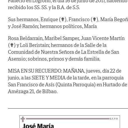
Falleció en Logroño, el día 16 de junio de 2017, habiendo
recibido los SS. SS. y la B.A. de S.S.
Sus hermanos, Enrique (✟), Francisco (✟), María Bego
y José Ramón; hermanos políticos, María
Rosa Beldarrain, Maribel Samper, Juan Vicente Martín
(✟) y Loli Beristain; hermanos de la Salle de la
Comunidad de Nuestra Señora de La Estrella de San
Asensio; sobrinos, primos y demás familia.
MISA EN SU RECUERDO: MAÑANA, jueves, día 22 de
junio, a las SIETE Y MEDIA de la tarde, en la parroquia
San Francisco de Asís (Quinta Parroquia) en Hurtado de
Amézaga 21, de Bilbao.