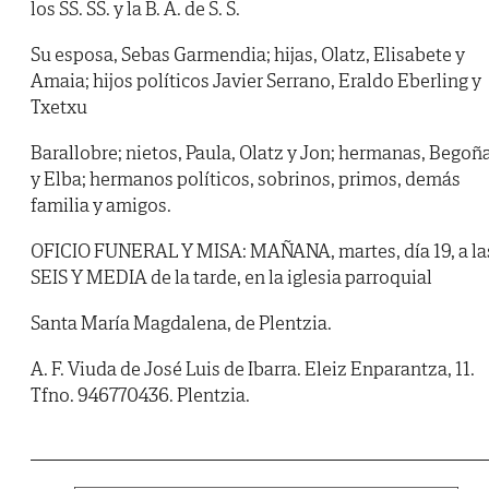
los SS. SS. y la B. A. de S. S.
Su esposa, Sebas Garmendia; hijas, Olatz, Elisabete y
Amaia; hijos políticos Javier Serrano, Eraldo Eberling y
Txetxu
Barallobre; nietos, Paula, Olatz y Jon; hermanas, Begoñ
y Elba; hermanos políticos, sobrinos, primos, demás
familia y amigos.
OFICIO FUNERAL Y MISA: MAÑANA, martes, día 19, a la
SEIS Y MEDIA de la tarde, en la iglesia parroquial
Santa María Magdalena, de Plentzia.
A. F. Viuda de José Luis de Ibarra. Eleiz Enparantza, 11.
Tfno. 946770436. Plentzia.