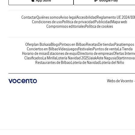
App Store
Google Play
Contactar
Quiénes somos
Aviso legal
Accesibilidad
Reglamento UE 2024/10
Condiciones de uso
Política de privacidad
Publicidad
Mapa web
Compromisos editoriales
Política de cookies
Oferplan Bizkaia
Blogs
Pintxos en Bilbao
Recetas
De tiendas
Pasatiempos
Conciertos en Bilbao
Videojuegos
Festivales
Puntos de venta
La Tienda
Horario de misas
Estaciones de esquí
Directorio de empresas
Ofertas Intern
Clasificados
La Mirilla
Lotería Navidad 2025
Jaiak
Aste Nagusia
Startinnova
Restaurantes de Bilbao
Lotería de Navidad
Lotería del Niño
Webs de Vocento