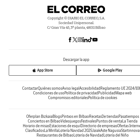
Copyright © DIARIO EL CORREO, S.A.
Sociedad Unipersonal.
C/ Gran Vía 45, 3ª planta, 48011 Bilbao
Descargar la app
App Store
Google Play
Contactar
Quiénes somos
Aviso legal
Accesibilidad
Reglamento UE 2024/10
Condiciones de uso
Política de privacidad
Publicidad
Mapa web
Compromisos editoriales
Política de cookies
Oferplan Bizkaia
Blogs
Pintxos en Bilbao
Recetas
De tiendas
Pasatiempos
Conciertos en Bilbao
Videojuegos
Festivales
Puntos de venta
La Tienda
Horario de misas
Estaciones de esquí
Directorio de empresas
Ofertas Intern
Clasificados
La Mirilla
Lotería Navidad 2025
Jaiak
Aste Nagusia
Startinnova
Restaurantes de Bilbao
Lotería de Navidad
Lotería del Niño