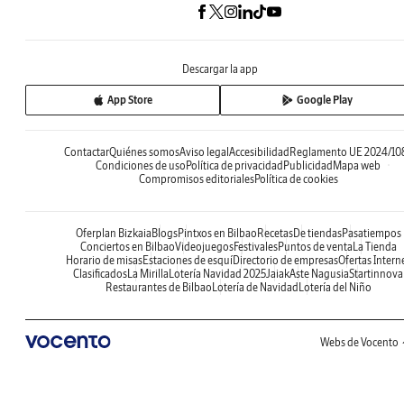
Descargar la app
App Store
Google Play
Contactar
Quiénes somos
Aviso legal
Accesibilidad
Reglamento UE 2024/10
Condiciones de uso
Política de privacidad
Publicidad
Mapa web
Compromisos editoriales
Política de cookies
Oferplan Bizkaia
Blogs
Pintxos en Bilbao
Recetas
De tiendas
Pasatiempos
Conciertos en Bilbao
Videojuegos
Festivales
Puntos de venta
La Tienda
Horario de misas
Estaciones de esquí
Directorio de empresas
Ofertas Intern
Clasificados
La Mirilla
Lotería Navidad 2025
Jaiak
Aste Nagusia
Startinnova
Restaurantes de Bilbao
Lotería de Navidad
Lotería del Niño
Webs de Vocento