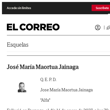
Saltar al contenido
Accede sin límites
Suscríbete
Esquelas
José María Maortua Jainaga
Q. E. P. D.
Jose María Maortua Jainaga
"Alfa"