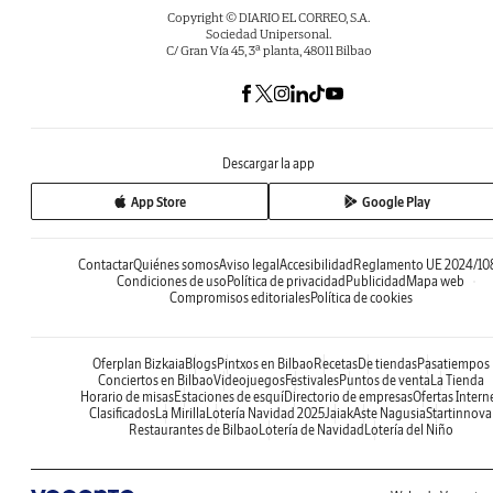
Copyright © DIARIO EL CORREO, S.A.
Sociedad Unipersonal.
C/ Gran Vía 45, 3ª planta, 48011 Bilbao
Descargar la app
App Store
Google Play
Contactar
Quiénes somos
Aviso legal
Accesibilidad
Reglamento UE 2024/10
Condiciones de uso
Política de privacidad
Publicidad
Mapa web
Compromisos editoriales
Política de cookies
Oferplan Bizkaia
Blogs
Pintxos en Bilbao
Recetas
De tiendas
Pasatiempos
Conciertos en Bilbao
Videojuegos
Festivales
Puntos de venta
La Tienda
Horario de misas
Estaciones de esquí
Directorio de empresas
Ofertas Intern
Clasificados
La Mirilla
Lotería Navidad 2025
Jaiak
Aste Nagusia
Startinnova
Restaurantes de Bilbao
Lotería de Navidad
Lotería del Niño