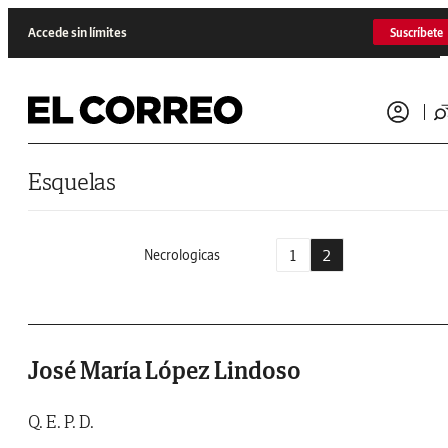
Saltar al contenido
Accede sin límites
Suscríbete
Esquelas
1
2
Necrologicas
José María López Lindoso
Q. E. P. D.