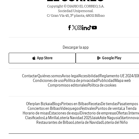
Copyright © DIARIO EL CORREO, S.A.
Sociedad Unipersonal.
C/ Gran Vía 45, 3ª planta, 48011 Bilbao
Descargar la app
App Store
Google Play
Contactar
Quiénes somos
Aviso legal
Accesibilidad
Reglamento UE 2024/10
Condiciones de uso
Política de privacidad
Publicidad
Mapa web
Compromisos editoriales
Política de cookies
Oferplan Bizkaia
Blogs
Pintxos en Bilbao
Recetas
De tiendas
Pasatiempos
Conciertos en Bilbao
Videojuegos
Festivales
Puntos de venta
La Tienda
Horario de misas
Estaciones de esquí
Directorio de empresas
Ofertas Intern
Clasificados
La Mirilla
Lotería Navidad 2025
Jaiak
Aste Nagusia
Startinnova
Restaurantes de Bilbao
Lotería de Navidad
Lotería del Niño