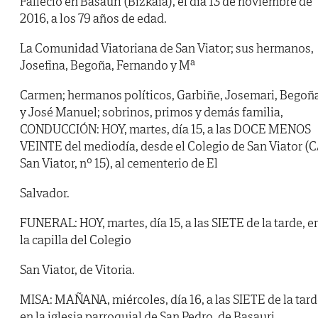
Falleció en Basauri (Bizkaia), el día 13 de noviembre de
2016, a los 79 años de edad.
La Comunidad Viatoriana de San Viator; sus hermanos,
Josefina, Begoña, Fernando y Mª
Carmen; hermanos políticos, Garbiñe, Josemari, Begoñ
y José Manuel; sobrinos, primos y demás familia,
CONDUCCIÓN: HOY, martes, día 15, a las DOCE MENOS
VEINTE del mediodía, desde el Colegio de San Viator (C
San Viator, nº 15), al cementerio de El
Salvador.
FUNERAL: HOY, martes, día 15, a las SIETE de la tarde, e
la capilla del Colegio
San Viator, de Vitoria.
MISA: MAÑANA, miércoles, día 16, a las SIETE de la tard
en la iglesia parroquial de San Pedro, de Basauri