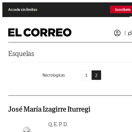
Saltar al contenido
Accede sin límites
Suscríbete
Esquelas
1
2
Necrologicas
José María Izagirre Iturregi
Q. E. P. D.