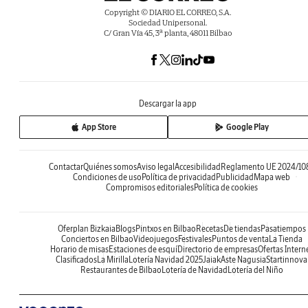
Copyright © DIARIO EL CORREO, S.A.
Sociedad Unipersonal.
C/ Gran Vía 45, 3ª planta, 48011 Bilbao
Descargar la app
App Store
Google Play
Contactar
Quiénes somos
Aviso legal
Accesibilidad
Reglamento UE 2024/10
Condiciones de uso
Política de privacidad
Publicidad
Mapa web
Compromisos editoriales
Política de cookies
Oferplan Bizkaia
Blogs
Pintxos en Bilbao
Recetas
De tiendas
Pasatiempos
Conciertos en Bilbao
Videojuegos
Festivales
Puntos de venta
La Tienda
Horario de misas
Estaciones de esquí
Directorio de empresas
Ofertas Intern
Clasificados
La Mirilla
Lotería Navidad 2025
Jaiak
Aste Nagusia
Startinnova
Restaurantes de Bilbao
Lotería de Navidad
Lotería del Niño