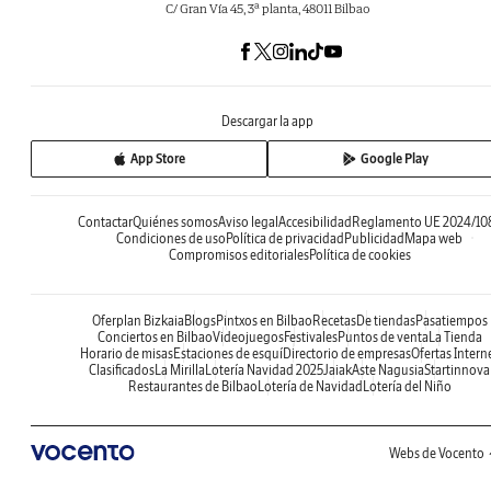
C/ Gran Vía 45, 3ª planta, 48011 Bilbao
Descargar la app
App Store
Google Play
Contactar
Quiénes somos
Aviso legal
Accesibilidad
Reglamento UE 2024/10
Condiciones de uso
Política de privacidad
Publicidad
Mapa web
Compromisos editoriales
Política de cookies
Oferplan Bizkaia
Blogs
Pintxos en Bilbao
Recetas
De tiendas
Pasatiempos
Conciertos en Bilbao
Videojuegos
Festivales
Puntos de venta
La Tienda
Horario de misas
Estaciones de esquí
Directorio de empresas
Ofertas Intern
Clasificados
La Mirilla
Lotería Navidad 2025
Jaiak
Aste Nagusia
Startinnova
Restaurantes de Bilbao
Lotería de Navidad
Lotería del Niño
Webs de Vocento