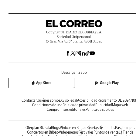
Copyright © DIARIO EL CORREO, S.A.
Sociedad Unipersonal.
C/ Gran Vía 45, 3ª planta, 48011 Bilbao
Descargar la app
App Store
Google Play
Contactar
Quiénes somos
Aviso legal
Accesibilidad
Reglamento UE 2024/10
Condiciones de uso
Política de privacidad
Publicidad
Mapa web
Compromisos editoriales
Política de cookies
Oferplan Bizkaia
Blogs
Pintxos en Bilbao
Recetas
De tiendas
Pasatiempos
Conciertos en Bilbao
Videojuegos
Festivales
Puntos de venta
La Tienda