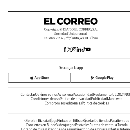
Copyright © DIARIO EL CORREO, S.A.
Sociedad Unipersonal.
C/ Gran Vía 45, 3ª planta, 48011 Bilbao
Descargar la app
App Store
Google Play
Contactar
Quiénes somos
Aviso legal
Accesibilidad
Reglamento UE 2024/10
Condiciones de uso
Política de privacidad
Publicidad
Mapa web
Compromisos editoriales
Política de cookies
Oferplan Bizkaia
Blogs
Pintxos en Bilbao
Recetas
De tiendas
Pasatiempos
Conciertos en Bilbao
Videojuegos
Festivales
Puntos de venta
La Tienda
Horario de misas
Estaciones de esquí
Directorio de empresas
Ofertas Intern