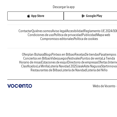
Descargar la app
App Store
Google Play
Contactar
Quiénes somos
Aviso legal
Accesibilidad
Reglamento UE 2024/10
Condiciones de uso
Política de privacidad
Publicidad
Mapa web
Compromisos editoriales
Política de cookies
Oferplan Bizkaia
Blogs
Pintxos en Bilbao
Recetas
De tiendas
Pasatiempos
Conciertos en Bilbao
Videojuegos
Festivales
Puntos de venta
La Tienda
Horario de misas
Estaciones de esquí
Directorio de empresas
Ofertas Intern
Clasificados
La Mirilla
Lotería Navidad 2025
Jaiak
Aste Nagusia
Startinnova
Restaurantes de Bilbao
Lotería de Navidad
Lotería del Niño
Webs de Vocento