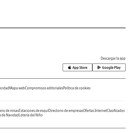
Descargar la app
App Store
Google Play
icidad
Mapa web
Compromisos editoriales
Política de cookies
rio de misas
Estaciones de esquí
Directorio de empresas
Ofertas Internet
Clasificados
a de Navidad
Lotería del Niño