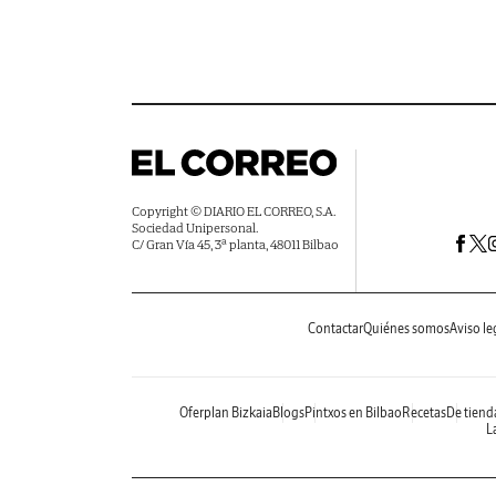
Copyright © DIARIO EL CORREO, S.A.
Sociedad Unipersonal.
C/ Gran Vía 45, 3ª planta, 48011 Bilbao
Contactar
Quiénes somos
Aviso le
Oferplan Bizkaia
Blogs
Pintxos en Bilbao
Recetas
De tiend
La