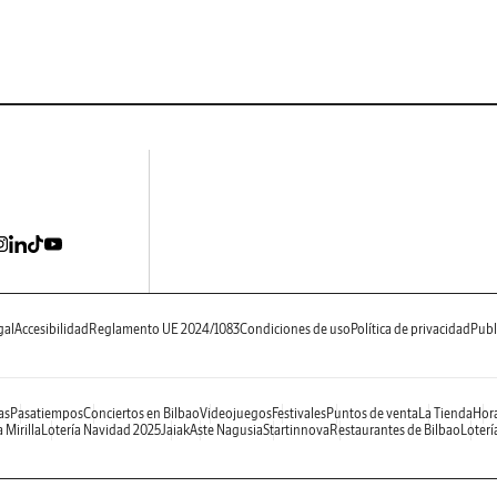
gal
Accesibilidad
Reglamento UE 2024/1083
Condiciones de uso
Política de privacidad
Publ
as
Pasatiempos
Conciertos en Bilbao
Videojuegos
Festivales
Puntos de venta
La Tienda
Hora
 Mirilla
Lotería Navidad 2025
Jaiak
Aste Nagusia
Startinnova
Restaurantes de Bilbao
Loterí