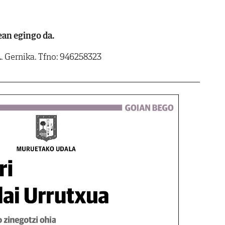
ean egingo da.
L. Gernika. Tfno: 946258323