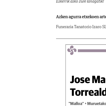
Eskerrik asko zure lanagatik!
Azken agurra etxekoen art
Funeraria Tanatorio Izaro S