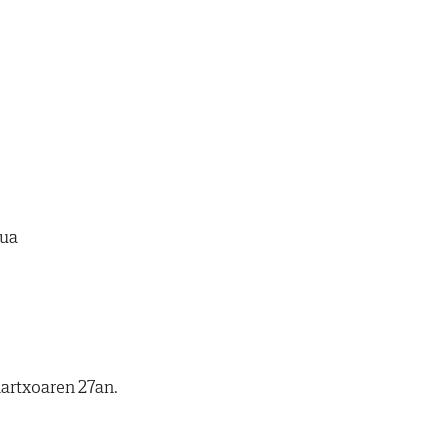
xua
artxoaren 27an.