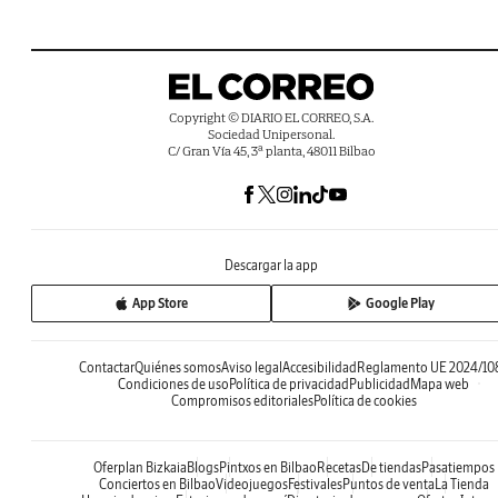
Copyright © DIARIO EL CORREO, S.A.
Sociedad Unipersonal.
C/ Gran Vía 45, 3ª planta, 48011 Bilbao
Descargar la app
App Store
Google Play
Contactar
Quiénes somos
Aviso legal
Accesibilidad
Reglamento UE 2024/10
Condiciones de uso
Política de privacidad
Publicidad
Mapa web
Compromisos editoriales
Política de cookies
Oferplan Bizkaia
Blogs
Pintxos en Bilbao
Recetas
De tiendas
Pasatiempos
Conciertos en Bilbao
Videojuegos
Festivales
Puntos de venta
La Tienda