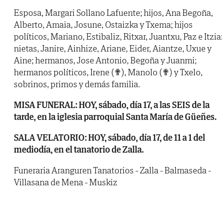
Esposa, Margari Sollano Lafuente; hijos, Ana Begoña,
Alberto, Amaia, Josune, Ostaizka y Txema; hijos
políticos, Mariano, Estibaliz, Ritxar, Juantxu, Paz e Itzia
nietas, Janire, Ainhize, Ariane, Eider, Aiantze, Uxue y
Aine; hermanos, Jose Antonio, Begoña y Juanmi;
hermanos políticos, Irene (✟), Manolo (✟) y Txelo,
sobrinos, primos y demás familia.
MISA FUNERAL: HOY, sábado, día 17, a las SEIS de la
tarde, en la iglesia parroquial Santa María de Güeñes.
SALA VELATORIO: HOY, sábado, día 17, de 11 a 1 del
mediodía, en el tanatorio de Zalla.
Funeraria Aranguren Tanatorios - Zalla - Balmaseda -
Villasana de Mena - Muskiz