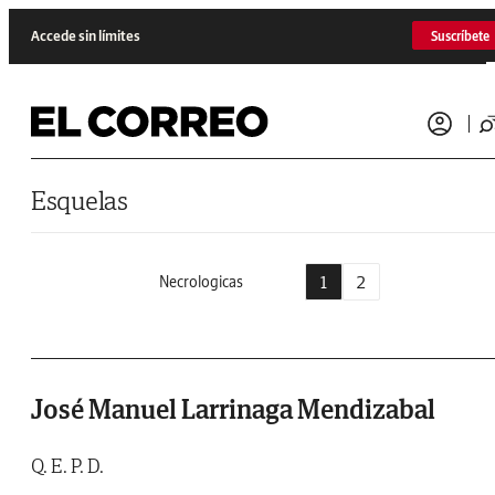
Saltar al contenido
Accede sin límites
Suscríbete
Esquelas
1
2
Necrologicas
José Manuel Larrinaga Mendizabal
Q. E. P. D.