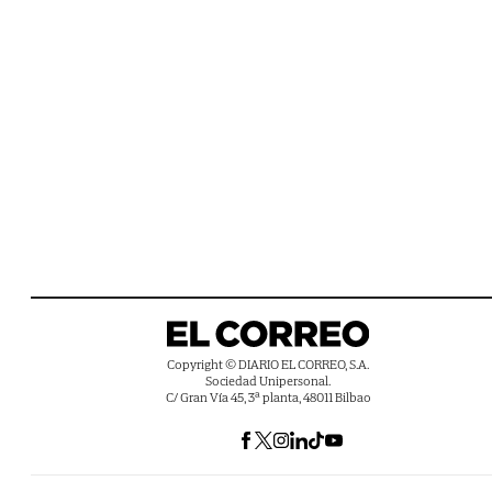
Copyright © DIARIO EL CORREO, S.A.
Sociedad Unipersonal.
C/ Gran Vía 45, 3ª planta, 48011 Bilbao