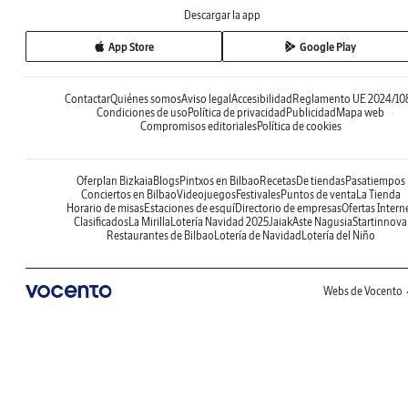
Descargar la app
App Store
Google Play
Contactar
Quiénes somos
Aviso legal
Accesibilidad
Reglamento UE 2024/10
Condiciones de uso
Política de privacidad
Publicidad
Mapa web
Compromisos editoriales
Política de cookies
Oferplan Bizkaia
Blogs
Pintxos en Bilbao
Recetas
De tiendas
Pasatiempos
Conciertos en Bilbao
Videojuegos
Festivales
Puntos de venta
La Tienda
Horario de misas
Estaciones de esquí
Directorio de empresas
Ofertas Intern
Clasificados
La Mirilla
Lotería Navidad 2025
Jaiak
Aste Nagusia
Startinnova
Restaurantes de Bilbao
Lotería de Navidad
Lotería del Niño
Webs de Vocento