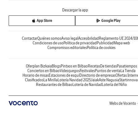
Descargar la app
App Store
Google Play
Contactar
Quiénes somos
Aviso legal
Accesibilidad
Reglamento UE 2024/10
Condiciones de uso
Política de privacidad
Publicidad
Mapa web
Compromisos editoriales
Política de cookies
Oferplan Bizkaia
Blogs
Pintxos en Bilbao
Recetas
De tiendas
Pasatiempos
Conciertos en Bilbao
Videojuegos
Festivales
Puntos de venta
La Tienda
Horario de misas
Estaciones de esquí
Directorio de empresas
Ofertas Intern
Clasificados
La Mirilla
Lotería Navidad 2025
Jaiak
Aste Nagusia
Startinnova
Restaurantes de Bilbao
Lotería de Navidad
Lotería del Niño
Webs de Vocento