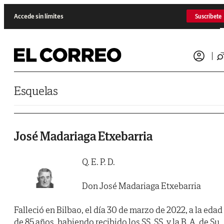
Saltar al contenido
Accede sin límites
Suscríbete
Esquelas
José Madariaga Etxebarria
Q. E. P. D.
Don José Madariaga Etxebarria
Falleció en Bilbao, el día 30 de marzo de 2022, a la edad
de 85 años, habiendo recibido los SS. SS. y la B. A. de Su