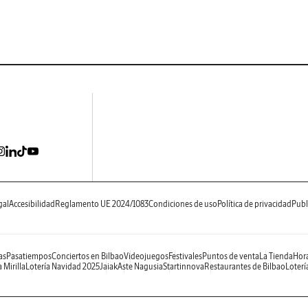
gal
Accesibilidad
Reglamento UE 2024/1083
Condiciones de uso
Política de privacidad
Publ
as
Pasatiempos
Conciertos en Bilbao
Videojuegos
Festivales
Puntos de venta
La Tienda
Hora
 Mirilla
Lotería Navidad 2025
Jaiak
Aste Nagusia
Startinnova
Restaurantes de Bilbao
Loterí