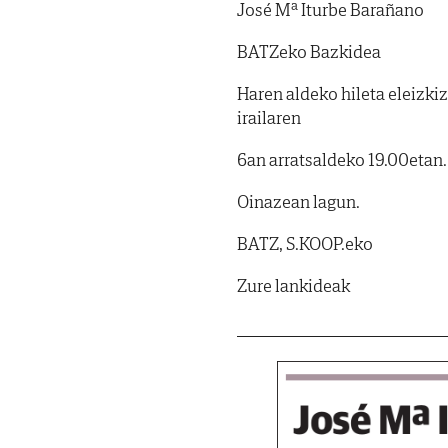
José Mª Iturbe Barañano
BATZeko Bazkidea
Haren aldeko hileta eleizki
irailaren
6an arratsaldeko 19.00etan.
Oinazean lagun.
BATZ, S.KOOP.eko
Zure lankideak