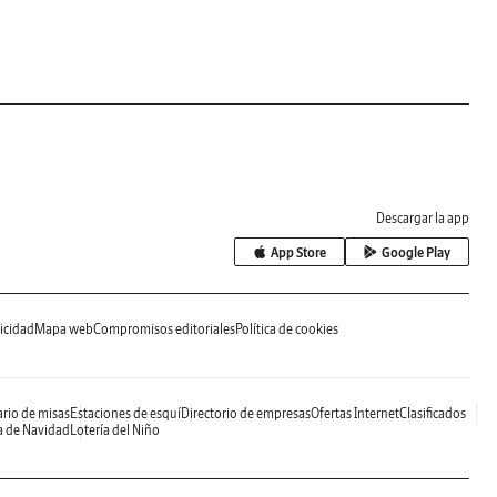
Descargar la app
App Store
Google Play
icidad
Mapa web
Compromisos editoriales
Política de cookies
rio de misas
Estaciones de esquí
Directorio de empresas
Ofertas Internet
Clasificados
a de Navidad
Lotería del Niño