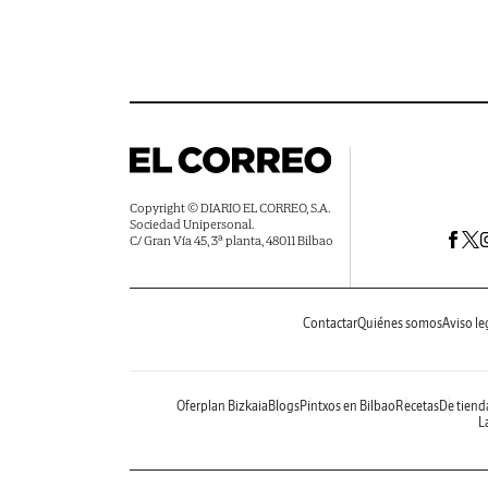
Copyright © DIARIO EL CORREO, S.A.
Sociedad Unipersonal.
C/ Gran Vía 45, 3ª planta, 48011 Bilbao
Contactar
Quiénes somos
Aviso le
Oferplan Bizkaia
Blogs
Pintxos en Bilbao
Recetas
De tiend
La