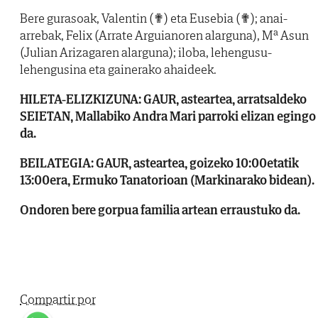
Bere gurasoak, Valentin (✟) eta Eusebia (✟); anai-
arrebak, Felix (Arrate Arguianoren alarguna), Mª Asun
(Julian Arizagaren alarguna); iloba, lehengusu-
lehengusina eta gainerako ahaideek.
HILETA-ELIZKIZUNA: GAUR, asteartea, arratsaldeko
SEIETAN, Mallabiko Andra Mari parroki elizan egingo
da.
BEILATEGIA: GAUR, asteartea, goizeko 10:00etatik
13:00era, Ermuko Tanatorioan (Markinarako bidean).
Ondoren bere gorpua familia artean erraustuko da.
Compartir por