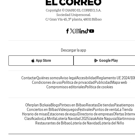
Copyright © DIARIO EL CORREO, S.A.
Sociedad Unipersonal.
C/ Gran Vía 45, 3ª planta, 48011 Bilbao
Descargar la app
App Store
Google Play
Contactar
Quiénes somos
Aviso legal
Accesibilidad
Reglamento UE 2024/10
Condiciones de uso
Política de privacidad
Publicidad
Mapa web
Compromisos editoriales
Política de cookies
Oferplan Bizkaia
Blogs
Pintxos en Bilbao
Recetas
De tiendas
Pasatiempos
Conciertos en Bilbao
Videojuegos
Festivales
Puntos de venta
La Tienda
Horario de misas
Estaciones de esquí
Directorio de empresas
Ofertas Intern
Clasificados
La Mirilla
Lotería Navidad 2025
Jaiak
Aste Nagusia
Startinnova
Restaurantes de Bilbao
Lotería de Navidad
Lotería del Niño