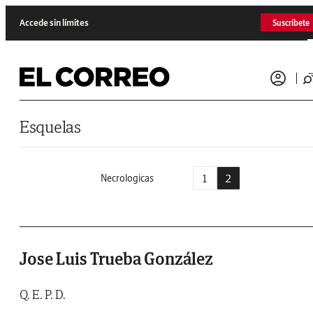
Saltar al contenido
Accede sin límites
Suscríbete
Esquelas
1
2
Necrologicas
Jose Luis Trueba González
Q. E. P. D.