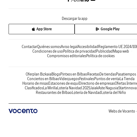
Descargar la app
App Store
Google Play
Contactar
Quiénes somos
Aviso legal
Accesibilidad
Reglamento UE 2024/10
Condiciones de uso
Política de privacidad
Publicidad
Mapa web
Compromisos editoriales
Política de cookies
Oferplan Bizkaia
Blogs
Pintxos en Bilbao
Recetas
De tiendas
Pasatiempos
Conciertos en Bilbao
Videojuegos
Festivales
Puntos de venta
La Tienda
Horario de misas
Estaciones de esquí
Directorio de empresas
Ofertas Intern
Clasificados
La Mirilla
Lotería Navidad 2025
Jaiak
Aste Nagusia
Startinnova
Restaurantes de Bilbao
Lotería de Navidad
Lotería del Niño
Webs de Vocento