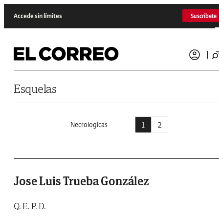
Saltar al contenido
Accede sin límites
Suscríbete
Esquelas
1
2
Necrologicas
Jose Luis Trueba González
Q. E. P. D.