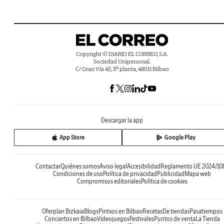
Copyright © DIARIO EL CORREO, S.A.
Sociedad Unipersonal.
C/ Gran Vía 45, 3ª planta, 48011 Bilbao
Descargar la app
App Store
Google Play
Contactar
Quiénes somos
Aviso legal
Accesibilidad
Reglamento UE 2024/10
Condiciones de uso
Política de privacidad
Publicidad
Mapa web
Compromisos editoriales
Política de cookies
Oferplan Bizkaia
Blogs
Pintxos en Bilbao
Recetas
De tiendas
Pasatiempos
Conciertos en Bilbao
Videojuegos
Festivales
Puntos de venta
La Tienda