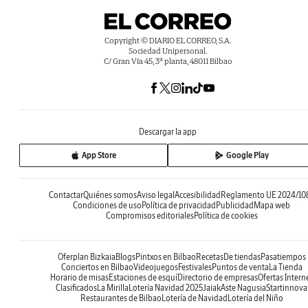
Copyright © DIARIO EL CORREO, S.A.
Sociedad Unipersonal.
C/ Gran Vía 45, 3ª planta, 48011 Bilbao
Descargar la app
App Store
Google Play
Contactar
Quiénes somos
Aviso legal
Accesibilidad
Reglamento UE 2024/10
Condiciones de uso
Política de privacidad
Publicidad
Mapa web
Compromisos editoriales
Política de cookies
Oferplan Bizkaia
Blogs
Pintxos en Bilbao
Recetas
De tiendas
Pasatiempos
Conciertos en Bilbao
Videojuegos
Festivales
Puntos de venta
La Tienda
Horario de misas
Estaciones de esquí
Directorio de empresas
Ofertas Intern
Clasificados
La Mirilla
Lotería Navidad 2025
Jaiak
Aste Nagusia
Startinnova
Restaurantes de Bilbao
Lotería de Navidad
Lotería del Niño