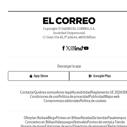
Copyright © DIARIO EL CORREO, S.A.
Sociedad Unipersonal.
C/ Gran Vía 45, 3ª planta, 48011 Bilbao
Descargar la app
App Store
Google Play
Contactar
Quiénes somos
Aviso legal
Accesibilidad
Reglamento UE 2024/10
Condiciones de uso
Política de privacidad
Publicidad
Mapa web
Compromisos editoriales
Política de cookies
Oferplan Bizkaia
Blogs
Pintxos en Bilbao
Recetas
De tiendas
Pasatiempos
Conciertos en Bilbao
Videojuegos
Festivales
Puntos de venta
La Tienda
Horario de misas
Estaciones de esquí
Directorio de empresas
Ofertas Intern