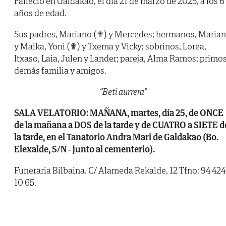
Falleció en Galdakao, el día 21 de marzo de 2025, a los 6
años de edad.
Sus padres, Mariano (✟) y Mercedes; hermanos, Maria
y Maika, Yoni (✟) y Txema y Vicky; sobrinos, Lorea,
Itxaso, Laia, Julen y Lander; pareja, Alma Ramos; primos
demás familia y amigos.
“Beti aurrera”
SALA VELATORIO: MAÑANA, martes, día 25, de ONCE
de la mañana a DOS de la tarde y de CUATRO a SIETE d
la tarde, en el Tanatorio Andra Mari de Galdakao (Bo.
Elexalde, S/N - junto al cementerio).
Funeraria Bilbaina. C/ Alameda Rekalde, 12 Tfno: 94 424
10 65.