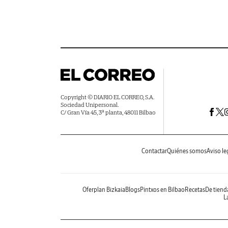
Copyright © DIARIO EL CORREO, S.A.
Sociedad Unipersonal.
C/ Gran Vía 45, 3ª planta, 48011 Bilbao
Contactar
Quiénes somos
Aviso le
Oferplan Bizkaia
Blogs
Pintxos en Bilbao
Recetas
De tiend
La