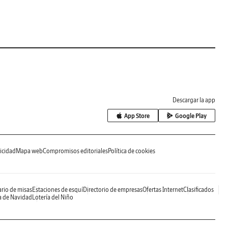
Descargar la app
App Store
Google Play
icidad
Mapa web
Compromisos editoriales
Política de cookies
rio de misas
Estaciones de esquí
Directorio de empresas
Ofertas Internet
Clasificados
a de Navidad
Lotería del Niño