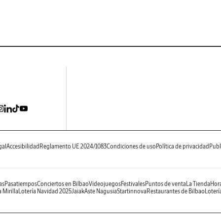
gal
Accesibilidad
Reglamento UE 2024/1083
Condiciones de uso
Política de privacidad
Publ
as
Pasatiempos
Conciertos en Bilbao
Videojuegos
Festivales
Puntos de venta
La Tienda
Hora
 Mirilla
Lotería Navidad 2025
Jaiak
Aste Nagusia
Startinnova
Restaurantes de Bilbao
Loterí