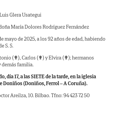
Luis Glera Usategui
doña María Dolores Rodríguez Fernández
5 de mayo de 2025, a los 92 años de edad, habiendo
de S. S.
onio (✟), Carlos (✟) y Elvira (✟); hermanos
y demás familia.
ía 17, a las SIETE de la tarde, en la iglesia
 Doniños (Doniños, Ferrol – A Coruña).
tor Areilza, 10. Bilbao. Tfno: 94 423 72 50