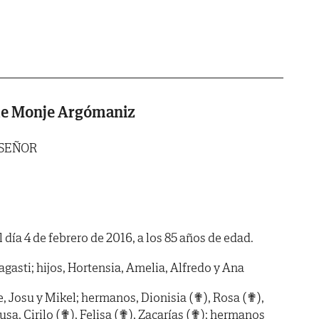
 de Monje Argómaniz
 SEÑOR
l día 4 de febrero de 2016, a los 85 años de edad.
gasti; hijos, Hortensia, Amelia, Alfredo y Ana
e, Josu y Mikel; hermanos, Dionisia (✟), Rosa (✟),
usa, Cirilo (✟), Felisa (✟), Zacarías (✟); hermanos