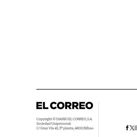
Copyright © DIARIO EL CORREO, S.A.
Sociedad Unipersonal.
C/ Gran Vía 45, 3ª planta, 48011 Bilbao