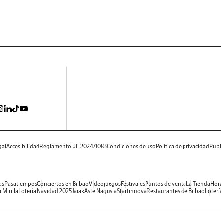
gal
Accesibilidad
Reglamento UE 2024/1083
Condiciones de uso
Política de privacidad
Publ
as
Pasatiempos
Conciertos en Bilbao
Videojuegos
Festivales
Puntos de venta
La Tienda
Hora
 Mirilla
Lotería Navidad 2025
Jaiak
Aste Nagusia
Startinnova
Restaurantes de Bilbao
Loterí