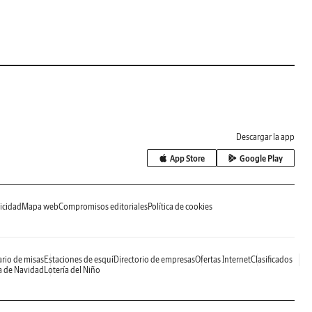
Descargar la app
App Store
Google Play
icidad
Mapa web
Compromisos editoriales
Política de cookies
rio de misas
Estaciones de esquí
Directorio de empresas
Ofertas Internet
Clasificados
a de Navidad
Lotería del Niño