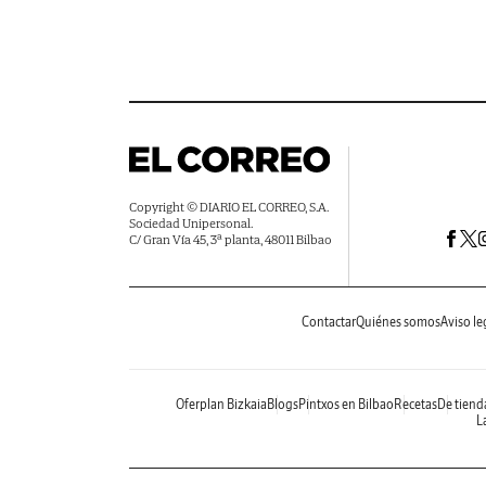
Copyright © DIARIO EL CORREO, S.A.
Sociedad Unipersonal.
C/ Gran Vía 45, 3ª planta, 48011 Bilbao
Contactar
Quiénes somos
Aviso le
Oferplan Bizkaia
Blogs
Pintxos en Bilbao
Recetas
De tiend
La